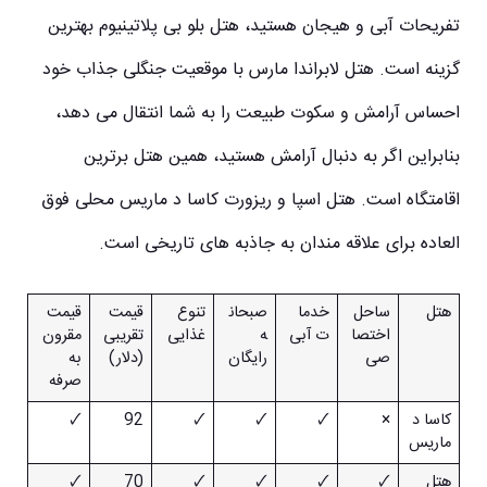
تفریحات آبی و هیجان هستید، هتل بلو بی پلاتینیوم بهترین
گزینه است. هتل لابراندا مارس با موقعیت جنگلی جذاب خود
احساس آرامش و سکوت طبیعت را به شما انتقال می دهد،
بنابراین اگر به دنبال آرامش هستید، همین هتل برترین
اقامتگاه است. هتل اسپا و ریزورت کاسا د ماریس محلی فوق
العاده برای علاقه مندان به جاذبه های تاریخی است.
هتل
ساحل
خدما
صبحان
تنوع
قیمت
قیمت
اختصا
ت آبی
ه
غذایی
تقریبی
مقرون
صی
رایگان
(دلار)
به
صرفه
کاسا د
×
🗸
🗸
🗸
92
🗸
ماریس
هتل
🗸
🗸
🗸
🗸
70
🗸