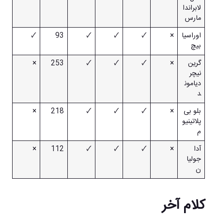
لابراندا
مارس
اوراسیا
×
🗸
🗸
🗸
93
🗸
بیچ
گرین
×
🗸
🗸
🗸
253
×
نیچر
دیامون
د
بلو بی
×
🗸
🗸
🗸
218
×
پلاتینیو
م
آدا
×
🗸
🗸
🗸
112
×
جولیا
ن
کلام آخر