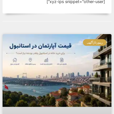
[xyz-ips snippet="other-user"]
ریپورتاژآگهی