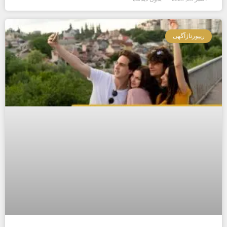
ریپورتاژآگهی