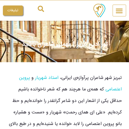
تبلیغات
چیکار کنم
میراث ملی
تور ادبی تبریز | مهمان شاعران باشید
تبریز شهر شاعران پرآوازه‌ی ایرانی،
استاد شهریار
و
پروین
اعتصامی
که همه‌ی ما هرچند هم که شعر ناخوانده باشیم
حداقل یکی از اشعار این دو شاعر گرانقدر را خوانده‌ایم و حظ
کرده‌ایم. «علی ای همای رحمتِ» شهریار و «مست و هشیار»
بانو پروین اعتصامی را لابد خوانده یا شنیده‌ایم و در طبع بالای