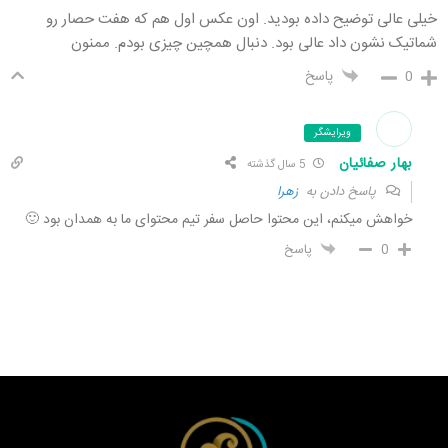
خیلی عالی توضیح داده بودید. اون عکس اول هم که هفت حصار رو
شماتیک نشون داد عالی بود. دنبال همچین چیزی بودم. ممنون
0
پاسخ
ویرایشگر
بهار صفائیان
5 سال گذشته
پاسخ دادن به
زهرا
خواهش میکنم، این محتوا حاصل سفر تیم محتوای ما به همدان بود 🙂
0
پاسخ