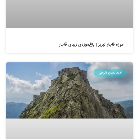
موزه قاجار تبریز | باغ‌موزه‌ی زیبای قاجار
آذربایجان شرقی