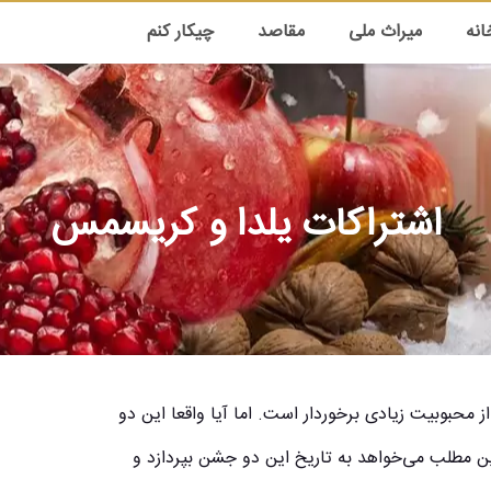
انه
میراث ملی
مقاصد
چیکار کنم
اشتراکات یلدا و کریسمس
محبوبیت زیادی برخوردار است. اما آیا واقعا این دو
ن مطلب می‌خواهد به تاریخ این دو جشن بپردازد و