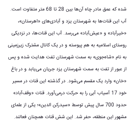
شده كه عمق مادر چاه آن‌ها بین 28 تا 68 متر متفاوت است.
آب این قنات‌ها به شهرستان یزد و آبادی‌های «اهرستان»،
«خیرآباد» و «عیش‌آباد» می‌رسد. آب این قنات‌ها، در نزدیكی
روستای اسلامیه به هم پیوسته و در یک كانال مشترک زیرزمینی
به نام «شاه‌جوی» به سمت شهرستان تفت هدایت شده و پس
از عبور از تفت به سمت شهرستان یزد جریان می‌یابد و در باغ
«خان» وارد یک مقسم می‌شود. در گذشته این قنات در مسیر
خود 17 آسیاب آبی را به حرکت درمی‌آورد. قنات «وقف‌آباد»
حدود 700 سال پیش توسط «سیدركن الدین»؛ یكی از علمای
مشهور این منطقه، حفر شد. این شش قنات همچنان فعالند.