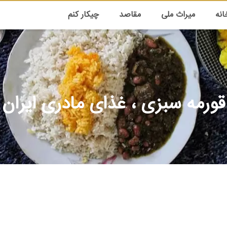
انه
میراث ملی
مقاصد
چیکار کنم
قورمه سبزی ، غذای مادری ایران