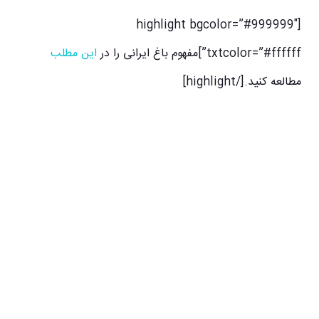
[highlight bgcolor=”#999999″
txtcolor=”#ffffff”]مفهوم باغ ایرانی را در
این مطلب
مطالعه کنید.[/highlight]