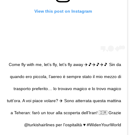
View this post on Instagram
Come fly with me, let’s fly, let’s fly away ✈️🎵✈️🎵✈️🎵 Sin da
quando ero piccola, l’aereo è sempre stato il mio mezzo di
trasporto preferito… lo trovavo magico e lo trovo magico
tutt’ora. A voi piace volare? ✈️ Sono atterrata questa mattina
a Teheran: farò un tour alla scoperta dell’Iran! 🇮🇷 Grazie
@turkishairlines per l’ospitalità ♥️ #WidenYourWorld