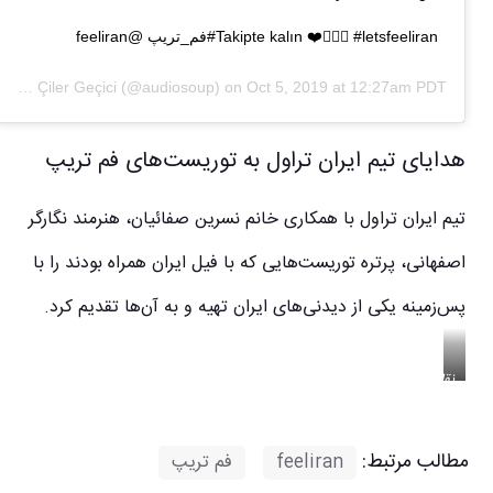
Takipte kalın ❤️🙋🏻‍♀️ #letsfeeliran ‎#فم_تریپ @feeliran
A post shared by
Çiler Geçici
(@audiosoup) on
Oct 5, 2019 at 12:27am PDT
هدایای تیم ایران تراول به توریست‌های فم تریپ
تیم ایران تراول با همکاری خانم نسرین صفائیان، هنرمند نگارگر
اصفهانی، پرتره توریست‌هایی که با فیل ایران همراه بودند را با
پس‌زمینه یکی از دیدنی‌های ایران تهیه و به آن‌ها تقدیم کرد.
نقاشی
فم
تریپ
ایران
مطالب مرتبط:
feeliran
,
فم تریپ