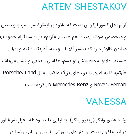
ARTEM SHESTAKOV
آرتم اهل کشور اوکراین است که علاوه بر اینفلوئنسر سفر، بیزینسمن
و متخصص سوشال‌میدیا هم هست. «آرتم» در اینستاگرام حدود ۱.۱
میلیون فالوئر دارد که بیشتر آنها از روسیه، آمریکا، ترکیه و ایران
هستند. علایق مخاطبانش توریسم، عکاسی، زیبایی و فشن می‌باشد.
«آرتم» تا به امروز با برندهای بزرگ ماشین مثل Porsche، Land
Rover، Ferrari و Mercedes Benz کار کرده است.
VANESSA
ونسا فشن ولاگر (ویدیو بلاگر) ایتالیایی با حدود ۱۸۶ هزار نفر فالوور
در اینستاگرام است. ویدئوهای آموزشی فشن و زیبایی ونسا در