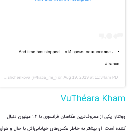
And time has stopped… x И время остановилось… •
#france
Ekaterina Mishchenkova
(@katia_mi_) on
Aug 19, 2019 at 11:34am PDT
VuThéara Kham
ووتئارا یکی از معروف‌ترین عکاسان فرانسوی با ۱.۲ میلیون دنبال
کننده ا‌ست. او بیشتر به خاطر عکس‌های خیابانی‌اش با حال و هوای