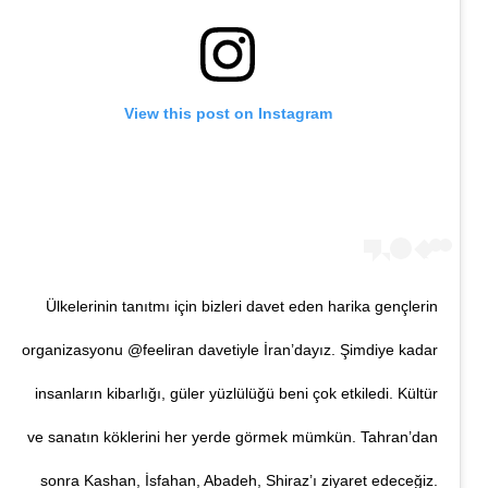
View this post on Instagram
Ülkelerinin tanıtmı için bizleri davet eden harika gençlerin
organizasyonu @feeliran davetiyle İran’dayız. Şimdiye kadar
insanların kibarlığı, güler yüzlülüğü beni çok etkiledi. Kültür
ve sanatın köklerini her yerde görmek mümkün. Tahran’dan
sonra Kashan, İsfahan, Abadeh, Shiraz’ı ziyaret edeceğiz.